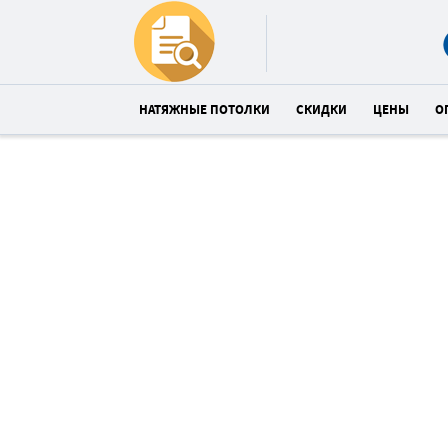
НАТЯЖНЫЕ ПОТОЛКИ
СКИДКИ
ЦЕНЫ
О
Купи глянцевый потолок в
Туркменабад со скидкой 14
Спешите! До конца акции:
07
24
2
:
:
часов
минут
сек