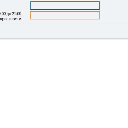
7072527
КАЛЬКУЛЯТОР
:00 до 21:00
БЕСПЛАТНАЯ КОНСУЛЬТАЦИЯ
окрестности
Е ПОТОЛКИ В
КМЕНАБАД