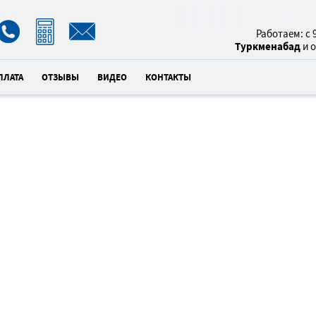
8(800)
Работаем: с 9
Туркменабад
и 
ПЛАТА
ОТЗЫВЫ
ВИДЕО
КОНТАКТЫ
%
НАТЯЖНЫ
5
ТУР
×
унд