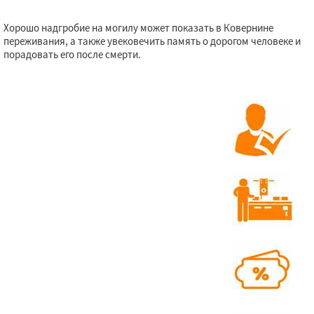
Хорошо надгробие на могилу может показать в Ковернине
Даю согласие на обработку персональных данных
переживания, а также увековечить память о дорогом человеке и
порадовать его после смерти.
Преимущества
Опыт работы 11 лет
Собственное производство
Лучшие цены