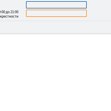
3669732
КАЛЬКУЛЯТОР
:00 до 21:00
БЕСПЛАТНАЯ КОНСУЛЬТАЦИЯ
окрестности
СТВО МОГИЛ В
-СУДЖЕНСКЕ