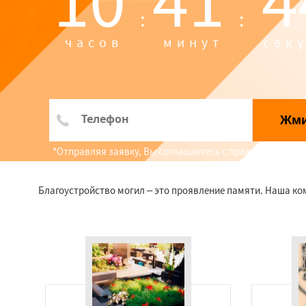
10
41
4
:
:
часов
минут
сек
Жм
*Отправляя заявку, Вы соглашаетесь с правилами обр
Благоустройство могил – это проявление памяти. Наша к