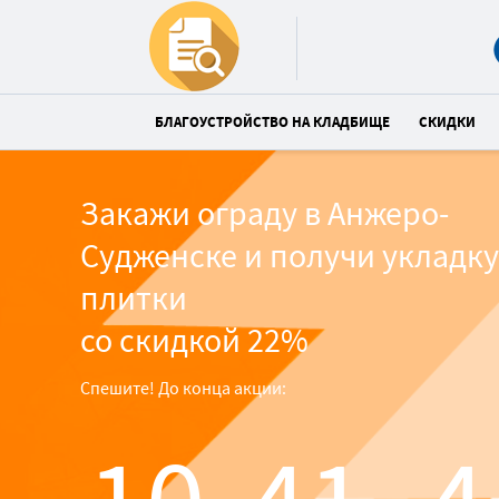
БЛАГОУСТРОЙСТВО НА КЛАДБИЩЕ
СКИДКИ
Закажи ограду в Анжеро-
Судженске и получи укладку
плитки
со скидкой 22%
Спешите! До конца акции: