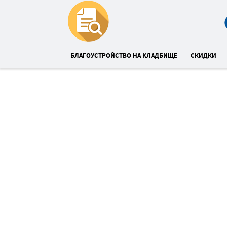
БЛАГОУСТРОЙСТВО НА КЛАДБИЩЕ
СКИДКИ
Закажи ограду в Славута и
получи укладку плитки
со скидкой 23%
Спешите! До конца акции:
08
24
1
:
: