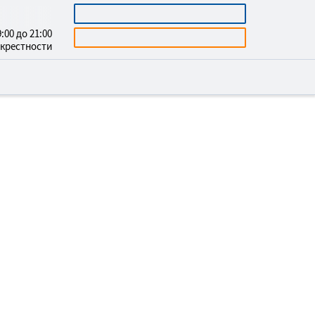
3669732
КАЛЬКУЛЯТОР
:00 до 21:00
БЕСПЛАТНАЯ КОНСУЛЬТАЦИЯ
окрестности
РОЙСТВО МЕСТ
НИЙ В СЛАВУТА