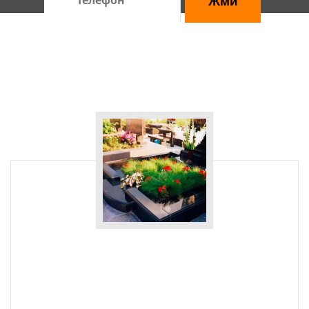
правилами обработки персональных данных
Даю согласие на обработку персональных данных
В нашей фирме вы сможете заказать услуги по благоустройству
могил в Москве, которые включают в себя: оформление,
озеленение и уход за захоронением.
Услуги
Купить цветник на могилу
В нашей фирме в Славянск можно купить цветник на
кладбище отдельно или вместе со стеллой и в составе