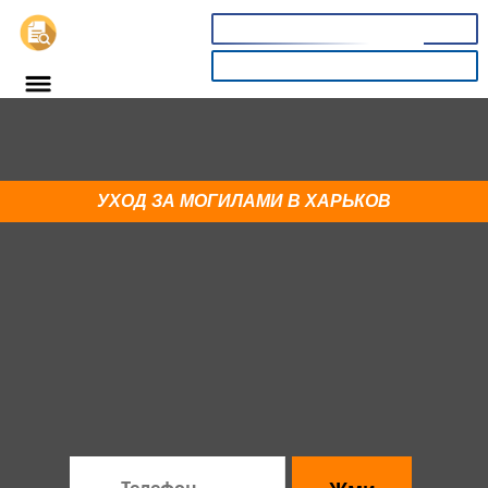
📞
8(800)3669732
КАЛЬКУЛЯТОР
Закажи ограду в Харьков и
получи укладку плитки
УХОД ЗА МОГИЛАМИ В ХАРЬКОВ
со скидкой 21%
Спешите! До конца акции:
10
58
31
секунд
×
:
:
часов
минут