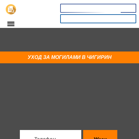
📞
8(800)3669732
КАЛЬКУЛЯТОР
Закажи ограду в Чигирин и
получи укладку плитки
УХОД ЗА МОГИЛАМИ В ЧИГИРИН
со скидкой 29%
Спешите! До конца акции:
16
22
54
секунд
×
:
:
часов
минут