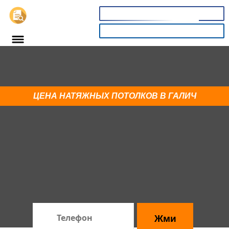
📞
8(800)3669732
КАЛЬКУЛЯТОР
Купи глянцевый потолок в Галич
со скидкой 18%
ЦЕНА НАТЯЖНЫХ ПОТОЛКОВ В ГАЛИЧ
Спешите! До конца акции:
20
32
48
секунд
×
:
:
часов
минут
Жми