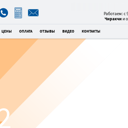
8(800)
Работаем: с 9
Чиракчи
и 
ЦЕНЫ
ОПЛАТА
ОТЗЫВЫ
ВИДЕО
КОНТАКТЫ
УХОД ЗА
Ч
2
×