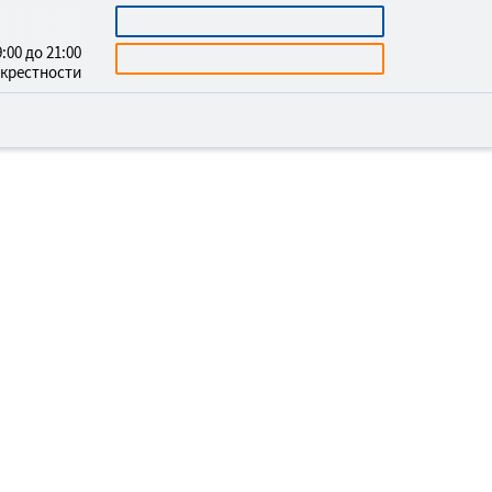
2312150
КАЛЬКУЛЯТОР
:00 до 21:00
БЕСПЛАТНАЯ КОНСУЛЬТАЦИЯ
окрестности
 МОГИЛАМИ В
ИРАКЧИ