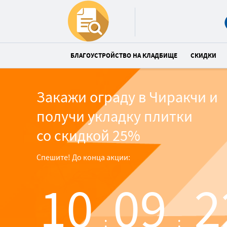
БЛАГОУСТРОЙСТВО НА КЛАДБИЩЕ
СКИДКИ
Закажи ограду в Чиракчи и
получи укладку плитки
со скидкой 25%
Спешите! До конца акции:
10
09
2
:
: