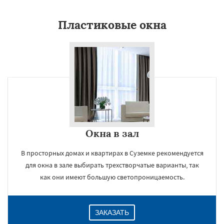
Пластиковые окна
Даю согласие на обработку персональных данных
Окна в зал
В просторных домах и квартирах в Суземке рекомендуется
для окна в зале выбирать трехстворчатые варианты, так
как они имеют большую светопроницаемость.
ЗАКАЗАТЬ