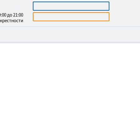
3669732
КАЛЬКУЛЯТОР
:00 до 21:00
БЕСПЛАТНАЯ КОНСУЛЬТАЦИЯ
окрестности
 ПОДСВЕТКОЙ В
ШЕЕВКЕ