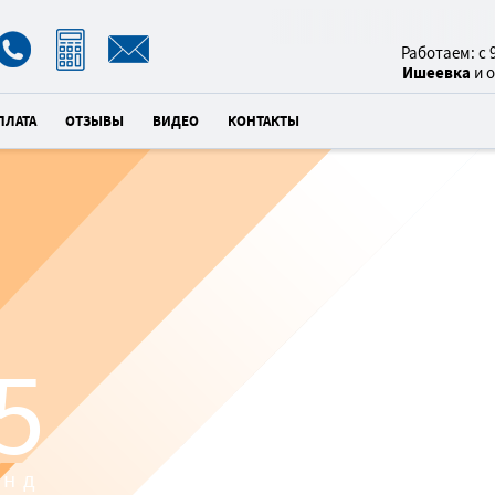
8(800)
Работаем: с 9
Ишеевка
и 
ПЛАТА
ОТЗЫВЫ
ВИДЕО
КОНТАКТЫ
ПОТОЛКИ С
5
И
×
унд