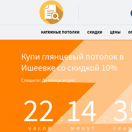
НАТЯЖНЫЕ ПОТОЛКИ
СКИДКИ
ЦЕНЫ
О
Купи глянцевый потолок в
Ишеевке со скидкой 10%
Спешите! До конца акции:
22
14
3
:
:
часов
минут
сек