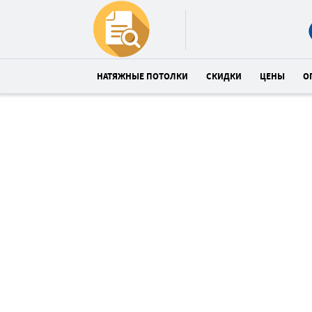
НАТЯЖНЫЕ ПОТОЛКИ
СКИДКИ
ЦЕНЫ
О
Купи глянцевый потолок в
Волочиск со скидкой 19%
Спешите! До конца акции:
19
53
3
:
:
часов
минут
сек