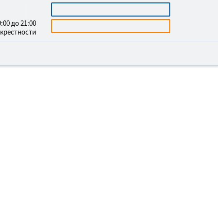
3669732
КАЛЬКУЛЯТОР
:00 до 21:00
БЕСПЛАТНАЯ КОНСУЛЬТАЦИЯ
окрестности
Е ПОТОЛКИ В
ЛОЧИСК