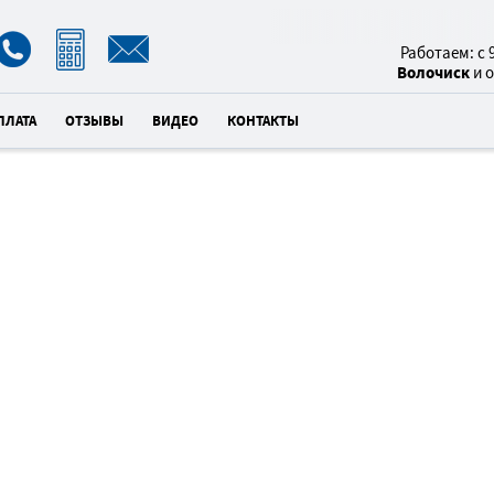
8(800)
Работаем: с 9
Волочиск
и 
ПЛАТА
ОТЗЫВЫ
ВИДЕО
КОНТАКТЫ
НАТЯЖНЫ
2
ВО
×
унд