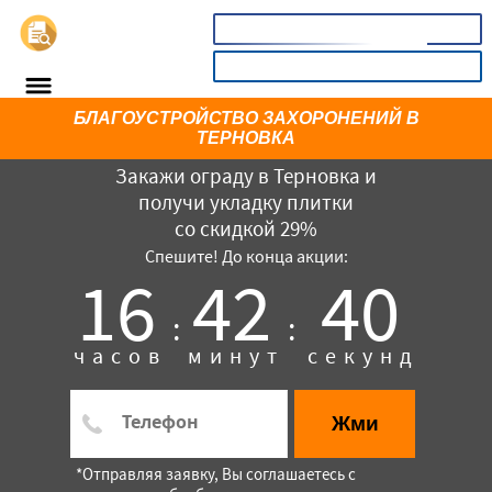
📞
8(800)3669732
КАЛЬКУЛЯТОР
БЛАГОУCТРОЙСТВО ЗАХОРОНЕНИЙ В
ТЕРНОВКА
Закажи ограду в Терновка и
получи укладку плитки
со скидкой 29%
Спешите! До конца акции:
16
42
40
:
:
×
часов
минут
секунд
Жми
*Отправляя заявку, Вы соглашаетесь с