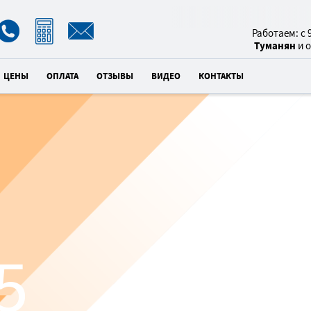
8(800)
Работаем: с 9
Туманян
и 
ЦЕНЫ
ОПЛАТА
ОТЗЫВЫ
ВИДЕО
КОНТАКТЫ
БЛАГОУCТР
Т
5
×