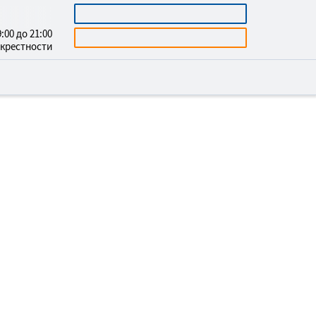
3669732
КАЛЬКУЛЯТОР
:00 до 21:00
БЕСПЛАТНАЯ КОНСУЛЬТАЦИЯ
окрестности
ОЙСТВО МОГИЛ В
УМАНЯН