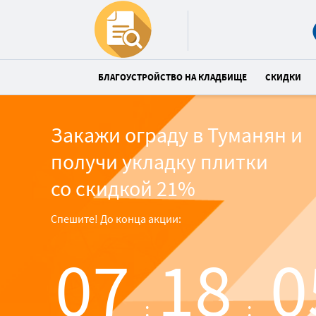
БЛАГОУСТРОЙСТВО НА КЛАДБИЩЕ
СКИДКИ
Закажи ограду в Туманян и
получи укладку плитки
со скидкой 21%
Спешите! До конца акции:
07
18
0
:
: