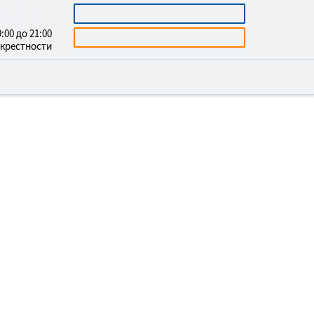
3669732
КАЛЬКУЛЯТОР
:00 до 21:00
БЕСПЛАТНАЯ КОНСУЛЬТАЦИЯ
окрестности
Ж НАТЯЖНЫХ
ОВ В ТАЛИН