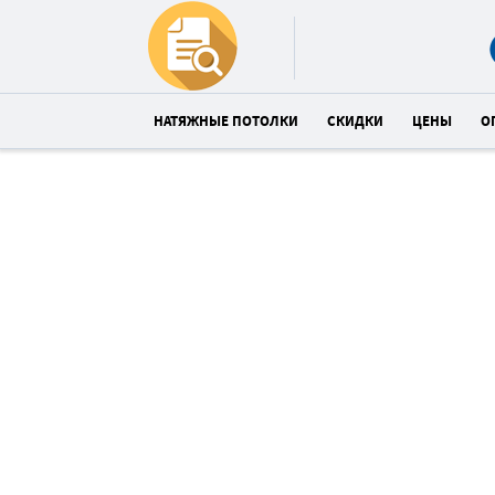
НАТЯЖНЫЕ ПОТОЛКИ
СКИДКИ
ЦЕНЫ
О
Купи глянцевый потолок в
Талин со скидкой 11%
Спешите! До конца акции:
11
07
2
:
:
часов
минут
сек