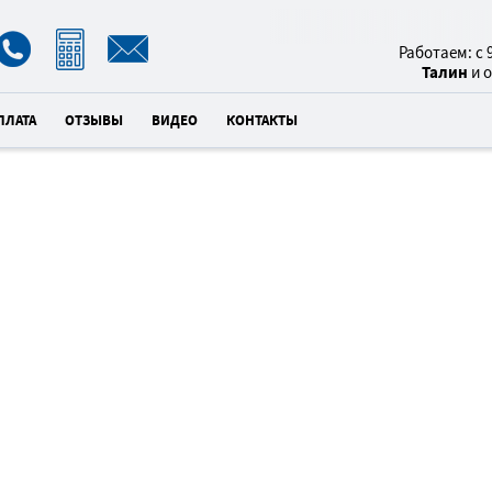
8(800)
Работаем: с 9
Талин
и 
ПЛАТА
ОТЗЫВЫ
ВИДЕО
КОНТАКТЫ
МОНТА
8
ПОТОЛК
×
унд